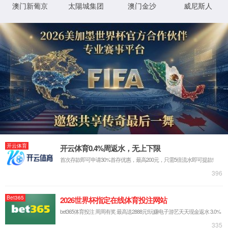
稿）公开征求意见的公告
信息来源：市住房城乡建设局
发布日期：2025-09-17 14:47
关于对《泰州市房屋安全鉴定机
构管理办法》
（征求意见稿）公
开征求意见的公告
为加强
对房屋安全鉴定机构的管理
，提
高公众参与度，
确保科学决策，
根据《
泰州
市房屋安全管理条例
》《
<
泰州市房屋安全
管理条例
>
实施细则》（市政府令第
6
号）等
文件要求，
tap游戏平台官网起草了《泰州市